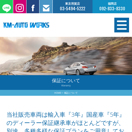
東京用賀店
福岡店
03-5494-5222
092-833-8330
在庫情報
オーダー販売
工場サービス
保証について
Warranty
保証について
HOME
保証について
お支払いについて
当社販売車両は輸入車『3年』国産車『5年』
買取査定のご案内
のディーラー保証継承車がほとんどですが、
別途、多種多様な保証プランをご用意してお