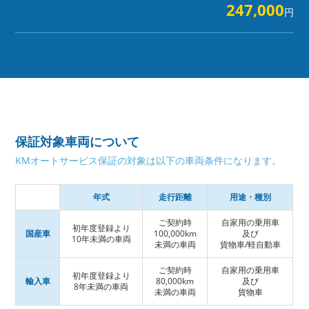
247,000
円
保証対象車両について
KMオートサービス保証の対象は以下の車両条件になります。
年式
走行距離
用途・種別
ご契約時
自家用の乗用車
初年度登録より
国産車
100,000km
及び
10年未満の車両
未満の車両
貨物車/軽自動車
ご契約時
自家用の乗用車
初年度登録より
輸入車
80,000km
及び
8年未満の車両
未満の車両
貨物車