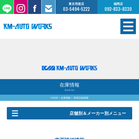
東京用賀店
福岡店
03-5494-5222
092-833-8330
在庫情報
オーダー販売
工場サービス
在庫情報
Stock list
保証について
HOME
在庫情報
車両詳細情報
お支払いについて
店舗別＆メーカー別メニュー
買取査定のご案内