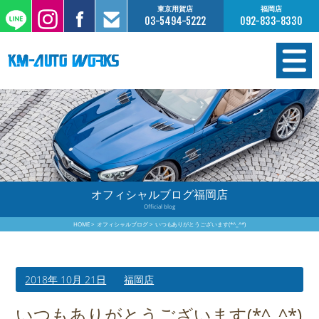
東京用賀店
福岡店
03-5494-5222
092-833-8330
在庫情報
オーダー販売
工場サービス
オフィシャルブログ福岡店
Official blog
保証について
HOME
オフィシャルブログ
いつもありがとうございます(*^_^*)
お支払いについて
2018年 10月 21日
福岡店
買取査定のご案内
いつもありがとうございます(*^_^*)