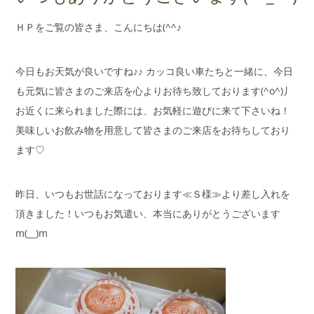
店舗案内
ＨＰをご覧の皆さま、こんにちは(^^♪
会社概要
今日もお天気が良いですね♪♪ カッコ良い車たちと一緒に、今日
も元気に皆さまのご来店を心よりお待ち致しております(^o^)丿
お近くに来られました際には、お気軽に遊びに来て下さいね！
美味しいお飲み物を用意して皆さまのご来店をお待ちしており
ます♡
昨日、いつもお世話になっております≪Ｓ様≫より差し入れを
頂きました！いつもお気遣い、本当にありがとうございます
m(__)m