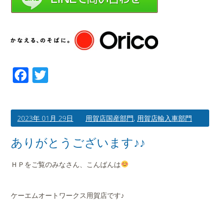
Facebook
Twitter
2023年 01月 29日
用賀店国産部門
,
用賀店輸入車部門
ありがとうございます♪♪
ＨＰをご覧のみなさん、こんばんは
ケーエムオートワークス用賀店です♪