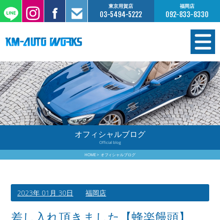
東京用賀店
福岡店
03-5494-5222
092-833-8330
在庫情報
オーダー販売
工場サービス
オフィシャルブログ
Official blog
保証について
HOME
オフィシャルブログ
お支払いについて
2023年 01月 30日
福岡店
買取査定のご案内
差し入れ頂きました【蜂楽饅頭】