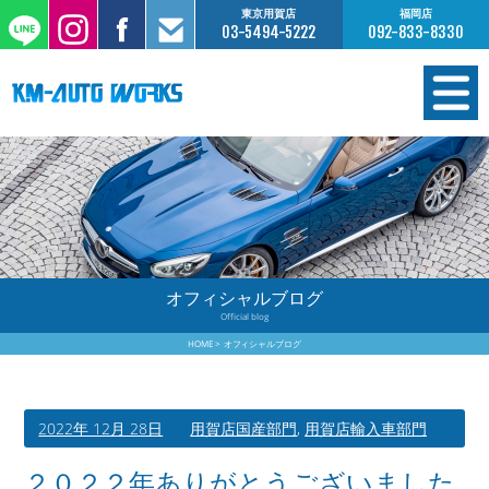
東京用賀店
福岡店
03-5494-5222
092-833-8330
在庫情報
オーダー販売
工場サービス
オフィシャルブログ
Official blog
保証について
HOME
オフィシャルブログ
お支払いについて
2022年 12月 28日
用賀店国産部門
,
用賀店輸入車部門
買取査定のご案内
２０２２年ありがとうございました