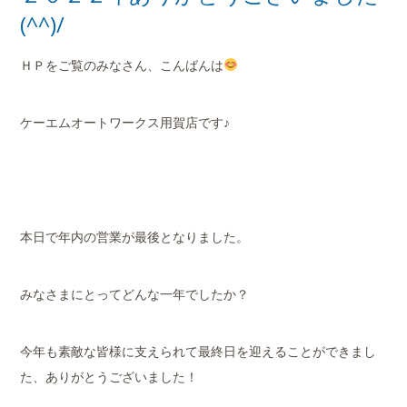
店舗案内
(^^)/
会社概要
ＨＰをご覧のみなさん、こんばんは
ケーエムオートワークス用賀店です♪
本日で年内の営業が最後となりました。
みなさまにとってどんな一年でしたか？
今年も素敵な皆様に支えられて最終日を迎えることができまし
た、ありがとうございました！