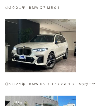
◎２０２１年 ＢＭＷ Ｘ７ Ｍ５０ｉ
◎２０２２年 ＢＭＷ Ｘ２ ｓＤｒｉｖｅ １８ｉ Ｍスポーツ