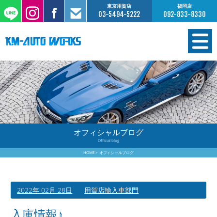
東京用賀店
福岡店
03-5494-5222
092-833-8330
在庫情報
オーダー販売
工場サービス
オフィシャルブログ
Official blog
保証について
HOME
オフィシャルブログ
お支払いについて
2022年 02月 28日
用賀店輸入車部門
買取査定のご案内
入庫情報♪