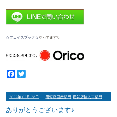
☆フェイスブック☆
やってます♡
Facebook
Twitter
2022年 02月 28日
用賀店国産部門
,
用賀店輸入車部門
ありがとうございます♪