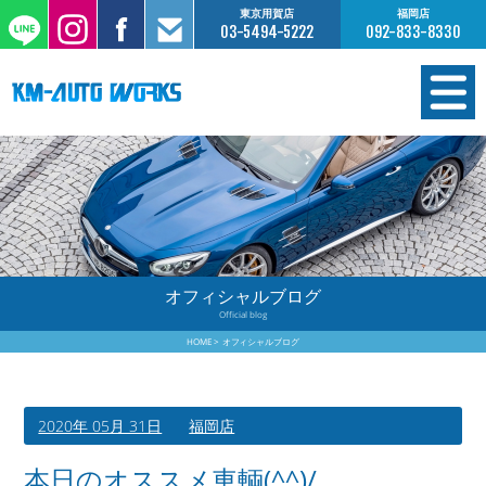
東京用賀店
福岡店
03-5494-5222
092-833-8330
在庫情報
オーダー販売
工場サービス
オフィシャルブログ
Official blog
保証について
HOME
オフィシャルブログ
お支払いについて
2020年 05月 31日
福岡店
買取査定のご案内
本日のオススメ車輌(^^)/