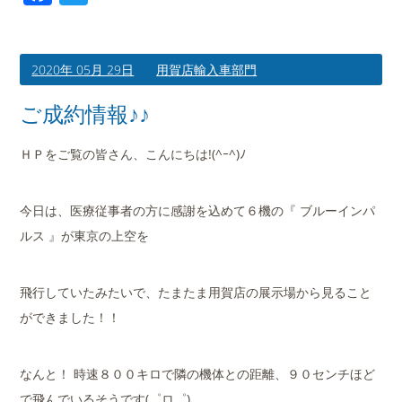
2020年 05月 29日
用賀店輸入車部門
ご成約情報♪♪
ＨＰをご覧の皆さん、こんにちは!(^ｰ^)ﾉ
今日は、医療従事者の方に感謝を込めて６機の『 ブルーインパ
ルス 』が東京の上空を
飛行していたみたいで、たまたま用賀店の展示場から見ること
ができました！！
なんと！ 時速８００キロで隣の機体との距離、９０センチほど
で飛んでいるそうです(゜ロ゜)