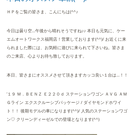
店舗案内
ＨＰをご覧の皆さま、こんにちは(^^♪
会社概要
今日は曇り空…午後から晴れそうですね♪♪ 本日も元気に、ケー
エムオートワークス福岡店！営業しております(^^)/ お近くに来
られました際には、お気軽に遊びに来られて下さいね。皆さま
のご来店、心よりお待ち致しております。
本日、皆さまにオススメさせて頂きますカッコ良い１台は…！！
’１９ Ｍ．ＢＥＮＺ Ｅ２２０ｄ ステーションワゴン ＡＶＧ ＡＭ
Ｇライン エクスクルーシブパッケージ / ダイヤモンドホワイ
ト！！ 後期モデルの車になります(^^)/ 人気のステーションワゴ
ン♡ クリーンディーゼルでの登場となります(^^)