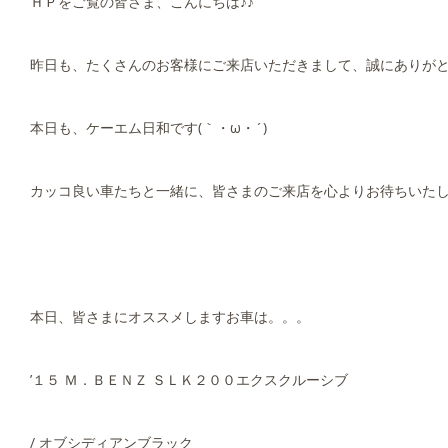
ＨＰをご覧の皆さま、こんにちは♪♪
昨日も、たくさんのお客様にご来店いただきまして、誠にありが
本日も、ケーエム日和です(｀・ω・´)ゞ
カッコ良い車たちと一緒に、皆さまのご来店を心よりお待ちいたし
本日、皆さまにオススメしますお車は。。。
’１５ Ｍ．ＢＥＮＺ ＳＬＫ２００エクスクルーシブ
/ オブシディアンブラック