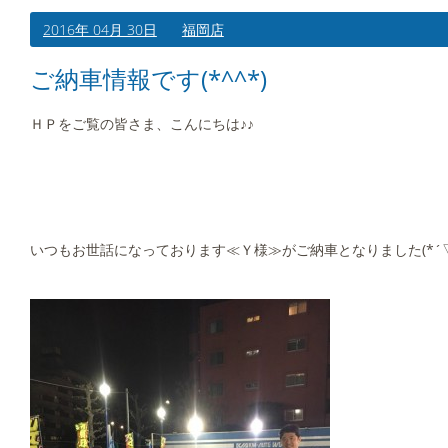
2016年 04月 30日
福岡店
ご納車情報です(*^^*)
ＨＰをご覧の皆さま、こんにちは♪♪
いつもお世話になっております≪Ｙ様≫がご納車となりました(*´▽