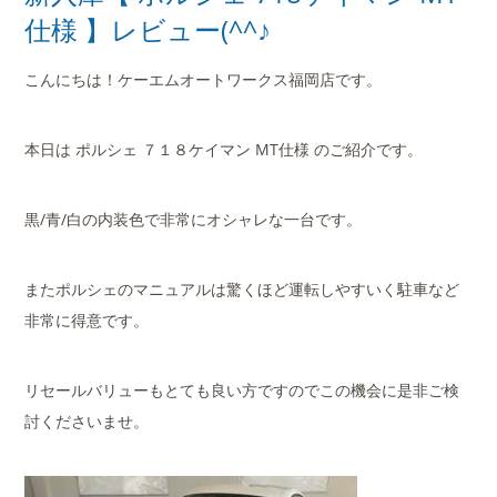
店舗案内
仕様 】レビュー(^^♪
会社概要
こんにちは！ケーエムオートワークス福岡店です。
本日は ポルシェ ７１８ケイマン MT仕様 のご紹介です。
黒/青/白の内装色で非常にオシャレな一台です。
またポルシェのマニュアルは驚くほど運転しやすいく駐車など
非常に得意です。
リセールバリューもとても良い方ですのでこの機会に是非ご検
討くださいませ。