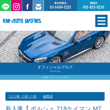
東京用賀店
福岡店
03-5494-5222
092-833-8330
在庫情報
オーダー販売
工場サービス
オフィシャルブログ
Official blog
保証について
HOME
オフィシャルブログ
お支払いについて
2022年 10月 31日
福岡店
買取査定のご案内
新入庫【 ポルシェ 718ケイマン MT