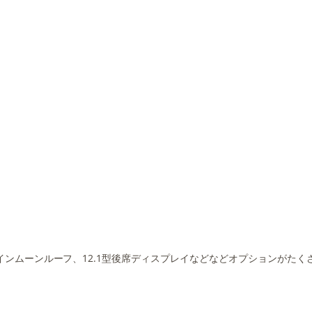
、ツインムーンルーフ、12.1型後席ディスプレイなどなどオプションがた