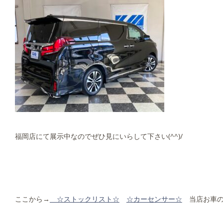
福岡店にて展示中なのでぜひ見にいらして下さい(^^)/
ここから→
☆ストックリ
スト☆
☆カーセンサー☆
当店お車の在