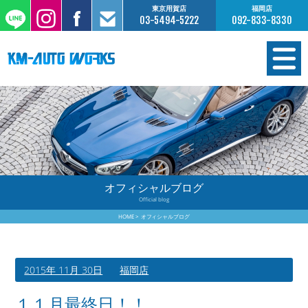
東京用賀店
福岡店
03-5494-5222
092-833-8330
在庫情報
オーダー販売
工場サービス
オフィシャルブログ
Official blog
保証について
HOME
オフィシャルブログ
お支払いについて
2015年 11月 30日
福岡店
買取査定のご案内
１１月最終日！！