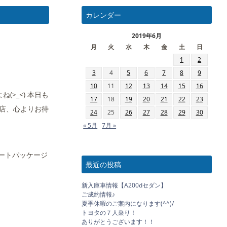
カレンダー
2019年6月
月
火
水
木
金
土
日
1
2
3
4
5
6
7
8
9
10
11
12
13
14
15
16
>_<) 本日も
17
18
19
20
21
22
23
店、心よりお待
24
25
26
27
28
29
30
« 5月
7月 »
ポートパッケージ
最近の投稿
新入庫車情報【A200dセダン】
ご成約情報♪
夏季休暇のご案内になります(^^)/
トヨタの７人乗り！
ありがとうございます！！