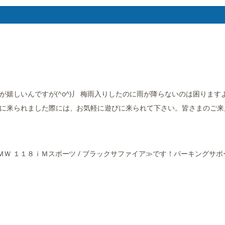
いんですが(^o^)丿 梅雨入りしたのに雨が降らないのは困りますよね(
くに来られました際には、お気軽に遊びに来られて下さい。皆さまのご来
ＭＷ １１８ｉＭスポーツ / ブラックサファイア≫です！パーキングサ