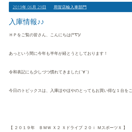
2019年 06月 29日
用賀店輸入車部門
入庫情報♪♪
ＨＰをご覧の皆さん、こんにちは(*’∇’)/
あっという間に今年も半年が経とうとしております！
令和表記にも少しづつ慣れてきました(´∀`)
今日のトピックスは、入庫ほやほやのとってもお買い得な１台を
【 ２０１９年 ＢＭＷ Ｘ２ Ｘドライブ ２０ｉ ＭスポーツＸ 】