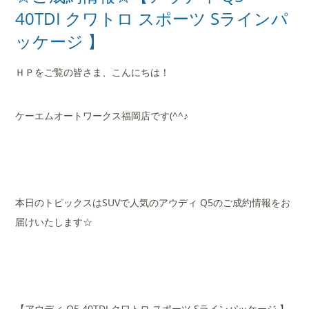
店舗案内
40TDI クワトロ スポーツ Sラインパ
ッケージ 】
会社概要
ＨＰをご覧の皆さま、こんにちは！
ケーエムオートワークス福岡店です(^^♪
本日のトピックスはSUVで人気のアウディ Q5のご成約情報をお
届けいたします☆
【アウディ Q5 40TDI クワトロ スポーツ Sラインパッケージ 】