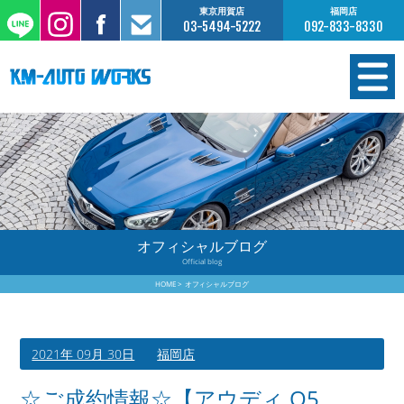
東京用賀店
福岡店
03-5494-5222
092-833-8330
在庫情報
オーダー販売
工場サービス
オフィシャルブログ
Official blog
保証について
HOME
オフィシャルブログ
お支払いについて
2021年 09月 30日
福岡店
買取査定のご案内
☆ご成約情報☆【アウディ Q5