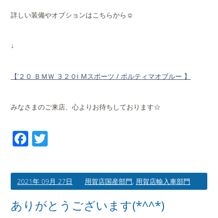
詳しい装備やオプションはこちらから☺
↓
【’２０ ＢＭＷ ３２０i Mスポーツ / ポルティマオブルー 】
みなさまのご来店、心よりお待ちしております☆
Facebook
Twitter
2021年 09月 27日
用賀店国産部門
,
用賀店輸入車部門
ありがとうございます(*^^*)