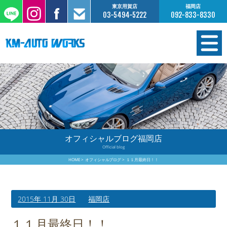
東京用賀店
福岡店
03-5494-5222
092-833-8330
在庫情報
オーダー販売
工場サービス
オフィシャルブログ福岡店
Official blog
保証について
HOME
オフィシャルブログ
１１月最終日！！
お支払いについて
2015年 11月 30日
福岡店
買取査定のご案内
１１月最終日！！