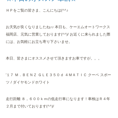
店舗案内
ＨＰをご覧の皆さま、こんにちは(^^♪
会社概要
お天気が良くなりましたね♪♪ 本日も、ケーエムオートワークス
福岡店、元気に営業しております(^^)/ お近くに来られました際
には、お気軽にお立ち寄り下さいませ。
本日、皆さまにオススメさせて頂きますお車ですが。。。
’１７ Ｍ．ＢＥＮＺ ＧＬＥ３５０ｄ ４ＭＡＴＩＣ クーペ スポー
ツ / ダイヤモンドホワイト
走行距離 ８，６００ｋｍの低走行車になります！車検はＲ４年
２月まで付いております(^^)/