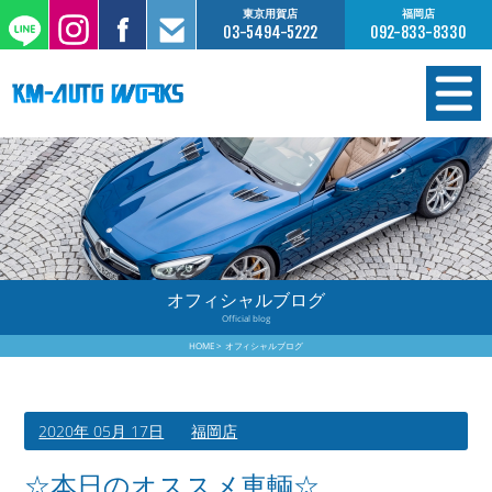
東京用賀店
福岡店
03-5494-5222
092-833-8330
在庫情報
オーダー販売
工場サービス
オフィシャルブログ
Official blog
保証について
HOME
オフィシャルブログ
お支払いについて
2020年 05月 17日
福岡店
買取査定のご案内
☆本日のオススメ車輌☆