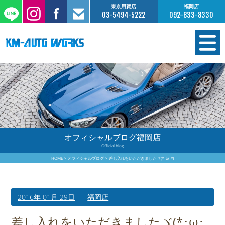
東京用賀店
福岡店
03-5494-5222
092-833-8330
在庫情報
オーダー販売
工場サービス
オフィシャルブログ福岡店
Official blog
保証について
HOME
オフィシャルブログ
差し入れをいただきましたヾ(*･ω･*)
お支払いについて
2016年 01月 29日
福岡店
買取査定のご案内
差し入れをいただきましたヾ(*･ω･