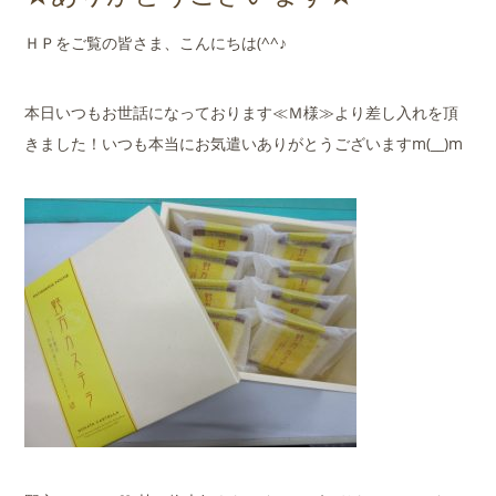
店舗案内
ＨＰをご覧の皆さま、こんにちは(^^♪
会社概要
本日いつもお世話になっております≪Ｍ様≫より差し入れを頂
きました！いつも本当にお気遣いありがとうございますm(__)m