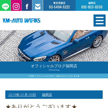
東京用賀店
福岡店
03-5494-5222
092-833-8330
在庫情報
オーダー販売
工場サービス
オフィシャルブログ福岡店
Official blog
保証について
HOME
オフィシャルブログ
★ありがとうございます★
お支払いについて
2019年 01月 09日
福岡店
買取査定のご案内
★ありがとうございます★