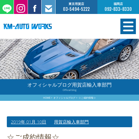
東京用賀店
福岡店
03-5494-5222
092-833-8330
在庫情報
オーダー販売
工場サービス
オフィシャルブログ用賀店輸入車部門
Official blog
保証について
HOME
オフィシャルブログ
☆ご成約情報☆
お支払いについて
2019年 01月 10日
用賀店輸入車部門
買取査定のご案内
☆ご成約情報☆