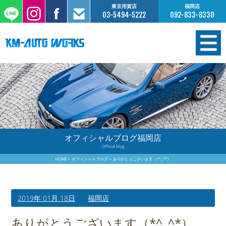
東京用賀店
福岡店
03-5494-5222
092-833-8330
在庫情報
オーダー販売
工場サービス
オフィシャルブログ福岡店
Official blog
保証について
HOME
オフィシャルブログ
ありがとうございます（*^_^*）
お支払いについて
2019年 01月 18日
福岡店
買取査定のご案内
ありがとうございます（*^_^*）