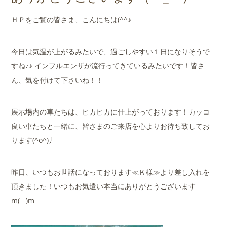
店舗案内
ＨＰをご覧の皆さま、こんにちは(^^♪
会社概要
今日は気温が上がるみたいで、過ごしやすい１日になりそうで
すね♪♪ インフルエンザが流行ってきているみたいです！皆さ
ん、気を付けて下さいね！！
展示場内の車たちは、ピカピカに仕上がっております！カッコ
良い車たちと一緒に、皆さまのご来店を心よりお待ち致してお
ります(^o^)丿
昨日、いつもお世話になっております≪Ｋ様≫より差し入れを
頂きました！いつもお気遣い本当にありがとうございます
m(__)m