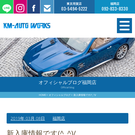
東京用賀店
福岡店
03-5494-5222
092-833-8330
在庫情報
オーダー販売
工場サービス
オフィシャルブログ福岡店
Official blog
保証について
HOME
オフィシャルブログ
新入庫情報です(^_^)/
お支払いについて
2019年 03月 08日
福岡店
買取査定のご案内
新入庫情報です(^_^)/