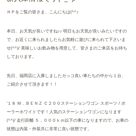
店舗案内
ＨＰをご覧の皆さま、こんにちは(^^♪
会社概要
本日、お天気が良いですね♪♪ 明日もお天気が良いみたいですの
で、お近くに来られましたらお気軽に遊びに来られて下さいま
せ(^^)/ 美味しいお飲み物を用意して、皆さまのご来店をお待ち
しております。
先日、福岡店に入庫しましたカッコ良い車たちの中から１台、
ご紹介させて頂きます！！
‘１８ Ｍ．ＢＥＮＺ Ｃ２００ステーションワゴン スポーツ / ポ
ーラーホワイトです！人気のステーションワゴンになります
(^^)/ 走行距離 ５，０００ｋｍ以下の車になりますので、お車の
状態は内装・外装共に非常に良い状態です。