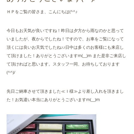
店舗案内
ＨＰをご覧の皆さま、こんにちは(^^♪
会社概要
今日もお天気が良いですね！昨日は夕方から雨なのかと思って
いましたが、夜からでしたね！ですので、お車をご覧になって
頂くには良いお天気でしたね♪♪日中は多くのお客様にも来店し
て頂けました！ありがとうございますm(__)m また是非ご来店し
て頂ければと思います。スタッフ一同、お待ちしております
(^^)/
先日ご納車させて頂きました≪Ｉ様≫より差し入れを頂きまし
た！お気遣い本当にありがとうございますm(__)m