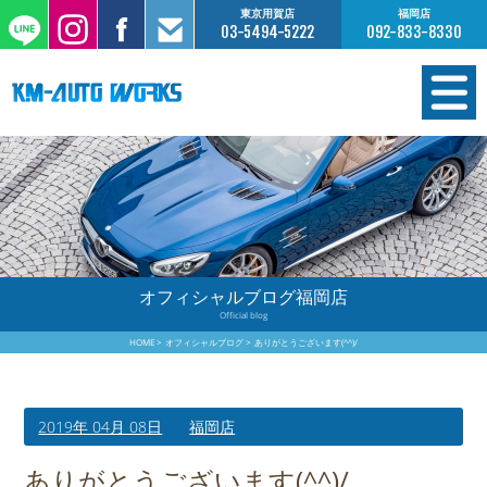
東京用賀店
福岡店
03-5494-5222
092-833-8330
在庫情報
オーダー販売
工場サービス
オフィシャルブログ福岡店
Official blog
保証について
HOME
オフィシャルブログ
ありがとうございます(^^)/
お支払いについて
2019年 04月 08日
福岡店
買取査定のご案内
ありがとうございます(^^)/