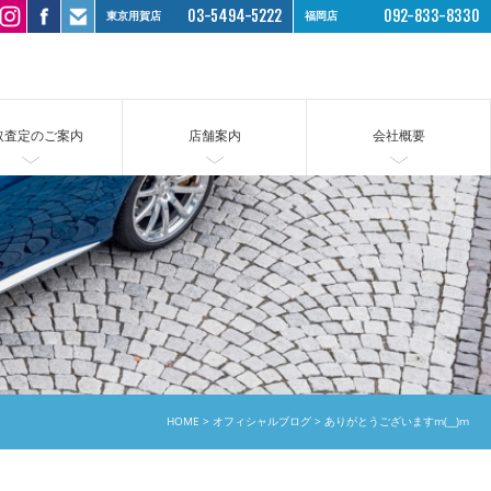
03-5494-5222
092-833-8330
東京用賀店
福岡店
取査定のご案内
店舗案内
会社概要
HOME
オフィシャルブログ
ありがとうございますm(__)m