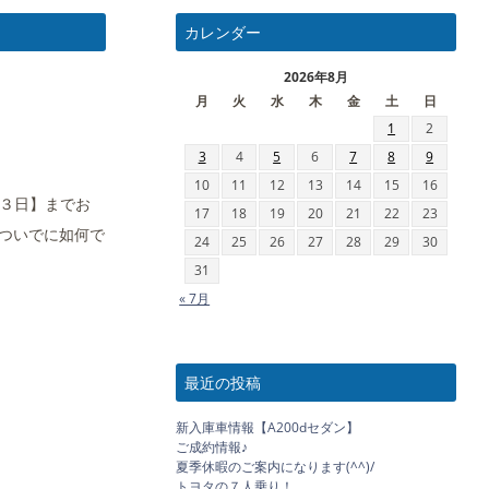
カレンダー
2026年8月
月
火
水
木
金
土
日
1
2
3
4
5
6
7
8
9
10
11
12
13
14
15
16
月３日】までお
17
18
19
20
21
22
23
ついでに如何で
24
25
26
27
28
29
30
31
« 7月
最近の投稿
新入庫車情報【A200dセダン】
ご成約情報♪
夏季休暇のご案内になります(^^)/
トヨタの７人乗り！