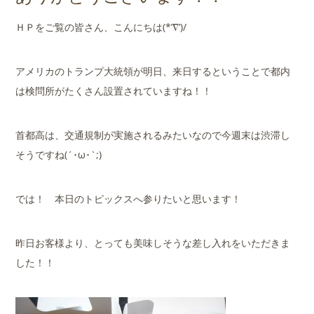
店舗案内
ＨＰをご覧の皆さん、こんにちは(*’∇’)/
会社概要
アメリカのトランプ大統領が明日、来日するということで都内
は検問所がたくさん設置されていますね！！
首都高は、交通規制が実施されるみたいなので今週末は渋滞し
そうですね(´･ω･`;)
では！ 本日のトピックスへ参りたいと思います！
昨日お客様より、とっても美味しそうな差し入れをいただきま
した！！