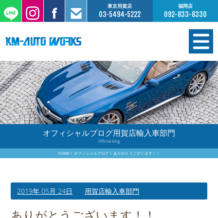
東京用賀店
福岡店
03-5494-5222
092-833-8330
在庫情報
オーダー販売
工場サービス
オフィシャルブログ用賀店輸入車部門
Official blog
保証について
HOME
オフィシャルブログ
ありがとうございます！！
お支払いについて
2019年 05月 24日
用賀店輸入車部門
買取査定のご案内
ありがとうございます！！