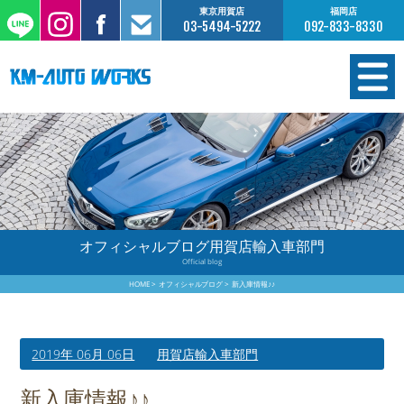
東京用賀店
福岡店
03-5494-5222
092-833-8330
在庫情報
オーダー販売
工場サービス
オフィシャルブログ用賀店輸入車部門
Official blog
保証について
HOME
オフィシャルブログ
新入庫情報♪♪
お支払いについて
2019年 06月 06日
用賀店輸入車部門
買取査定のご案内
新入庫情報♪♪