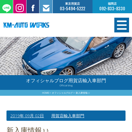
東京用賀店
福岡店
03-5494-5222
092-833-8330
在庫情報
オーダー販売
工場サービス
オフィシャルブログ用賀店輸入車部門
Official blog
保証について
HOME
オフィシャルブログ
新入庫情報♪♪
お支払いについて
2019年 09月 02日
用賀店輸入車部門
買取査定のご案内
新入庫情報♪♪