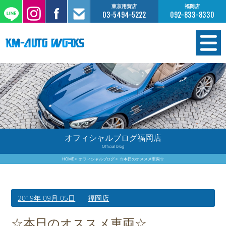
東京用賀店
福岡店
03-5494-5222
092-833-8330
在庫情報
オーダー販売
工場サービス
オフィシャルブログ福岡店
Official blog
保証について
HOME
オフィシャルブログ
☆本日のオススメ車両☆
お支払いについて
2019年 09月 05日
福岡店
買取査定のご案内
☆本日のオススメ車両☆