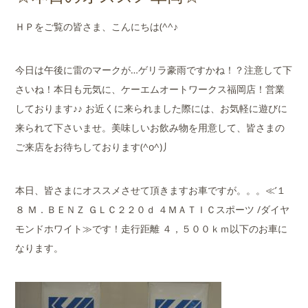
店舗案内
ＨＰをご覧の皆さま、こんにちは(^^♪
会社概要
今日は午後に雷のマークが…ゲリラ豪雨ですかね！？注意して下
さいね！本日も元気に、ケーエムオートワークス福岡店！営業
しております♪♪ お近くに来られました際には、お気軽に遊びに
来られて下さいませ。美味しいお飲み物を用意して、皆さまの
ご来店をお待ちしております(^o^)丿
本日、皆さまにオススメさせて頂きますお車ですが。。。≪’１
８ Ｍ．ＢＥＮＺ ＧＬＣ２２０ｄ ４ＭＡＴＩＣスポーツ /ダイヤ
モンドホワイト≫です！走行距離 ４，５００ｋｍ以下のお車に
なります。