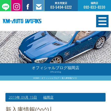
東京用賀店
福岡店
03-5494-5222
092-833-8330
在庫情報
オーダー販売
工場サービス
オフィシャルブログ福岡店
Official blog
保証について
HOME
オフィシャルブログ
新入庫情報(^o^)丿
お支払いについて
2019年 09月 15日
福岡店
買取査定のご案内
新入庫情報(^o^)丿