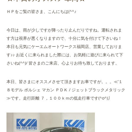
店舗案内
ＨＰをご覧の皆さま、こんにちは(^^♪
会社概要
今日は、雨が少しですが降ったり止んだりですね。運転されま
す方は視界が悪くなりますので、十分に気を付けて下さいね！
本日も元気にケーエムオートワークス福岡店、営業しておりま
す♪♪ お近くに来られました際には、お気軽に遊びに来られて下
さいね(^^)/ 皆さまのご来店、心よりお待ち致しております。
本日、皆さまにオススメさせて頂きますお車ですが。。。≪’１
８モデル ポルシェ マカン ＰＤＫ / ジェットブラックメタリック
≫です。走行距離 ７，１００ｋｍの低走行車です(^o^)丿