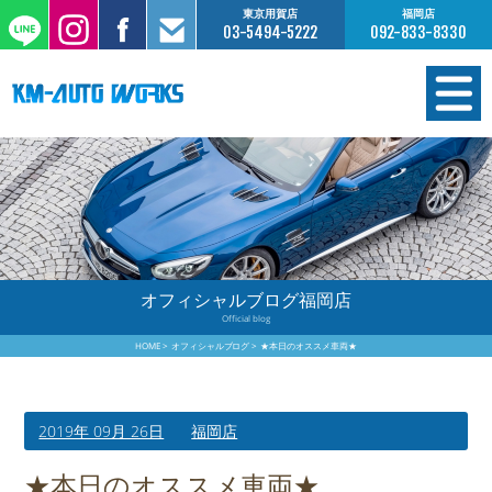
東京用賀店
福岡店
03-5494-5222
092-833-8330
在庫情報
オーダー販売
工場サービス
オフィシャルブログ福岡店
Official blog
保証について
HOME
オフィシャルブログ
★本日のオススメ車両★
お支払いについて
2019年 09月 26日
福岡店
買取査定のご案内
★本日のオススメ車両★