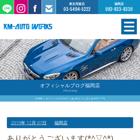
東京用賀店
福岡店
03-5494-5222
092-833-8330
在庫情報
オーダー販売
工場サービス
オフィシャルブログ福岡店
Official blog
保証について
HOME
オフィシャルブログ
ありがとうございます(*^▽^*)
お支払いについて
2019年 12月 07日
福岡店
買取査定のご案内
ありがとうございます(*^▽^*)