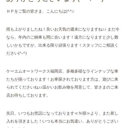
店舗案内
ＨＰをご覧の皆さま、こんにちは(^^♪
会社概要
雨も上がりましたね！良いお天気の週末になりますね♪♪ まだ今
なら、年内のご納車も間に合います！遠方になりますと少し難
しいかもですが、出来る限り頑張ります！スタッフにご相談く
ださい(^-^)
ケーエムオートワークス福岡店、多種多様なラインナップな車
たちが揃っております！お車探されております方は、遊びに来
られてくださいね♪♪温かいお飲み物を用意して、皆さまのご来
店お待ちしております。
先日、いつもお世話になっております≪Ｎ様≫より、また差し
入れを頂きました！いつも本当にお気遣い、ありがとうござい