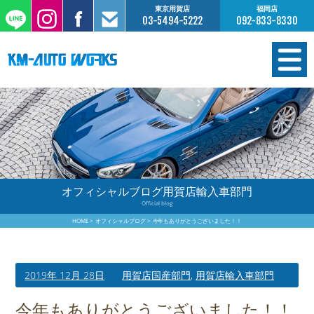
東京用賀店
福岡店
03-5494-5222
092-833-8330
在庫情報
オーダー販売
工場サービス
オフィシャルブログ用賀店輸入車部門
Official blog
保証について
HOME
オフィシャルブログ
今年もありがとうございました！！
お支払いについて
2019年 12月 28日
用賀店国産部門
,
用賀店輸入車部門
買取査定のご案内
今年もありがとうございました！！