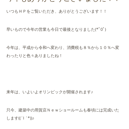
店舗案内
いつもＨＰをご覧いただき、ありがとうございます！！
会社概要
早いもので今年の営業も今日で最後となりました(*ﾟ0ﾟ)
今年は、平成から令和へ変わり、消費税も８％から１０％へ変
わったりと色々ありましたね！
来年は、いよいよオリンピックが開催されます♪
只今、建築中の用賀店Ｎｅｗショールームも春頃には完成いた
します((´I `*))♪