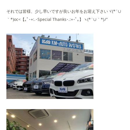
それでは皆様、少し早いですが良いお年をお迎え下さいヾ(*´∪
｀*)oc<【｡ﾟ･+:.･Special Thanks･.:+･ﾟ｡】ヽ(*´∪｀*)ﾉ”