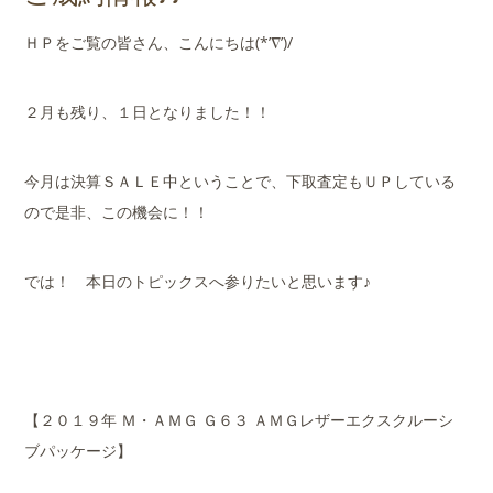
店舗案内
ＨＰをご覧の皆さん、こんにちは(*’∇’)/
会社概要
２月も残り、１日となりました！！
今月は決算ＳＡＬＥ中ということで、下取査定もＵＰしている
ので是非、この機会に！！
では！ 本日のトピックスへ参りたいと思います♪
【２０１９年 Ｍ・ＡＭＧ Ｇ６３ ＡＭＧレザーエクスクルーシ
ブパッケージ】