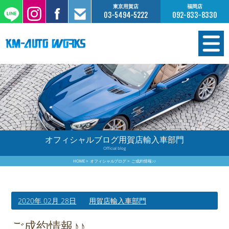
東京用賀店
福岡店
03-5494-5222
092-833-8330
在庫情報
オーダー販売
工場サービス
オフィシャルブログ用賀店輸入車部門
Official blog
保証について
HOME
オフィシャルブログ
ご成約情報♪♪
お支払いについて
2020年 02月 28日
用賀店輸入車部門
買取査定のご案内
ご成約情報♪♪