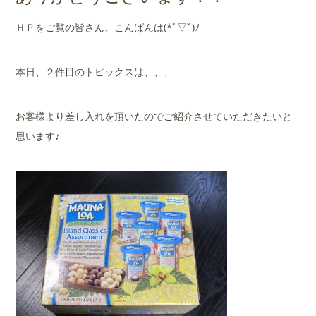
店舗案内
ＨＰをご覧の皆さん、こんばんは(*ﾟ▽ﾟ)ﾉ
会社概要
本日、２件目のトピックスは、、、
お客様より差し入れを頂いたのでご紹介させていただきたいと
思います♪