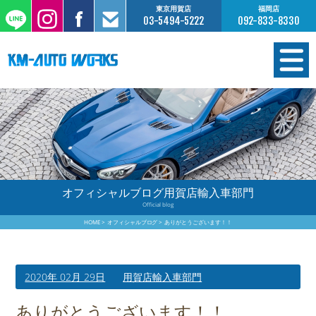
東京用賀店
福岡店
03-5494-5222
092-833-8330
在庫情報
オーダー販売
工場サービス
オフィシャルブログ用賀店輸入車部門
Official blog
保証について
HOME
オフィシャルブログ
ありがとうございます！！
お支払いについて
2020年 02月 29日
用賀店輸入車部門
買取査定のご案内
ありがとうございます！！