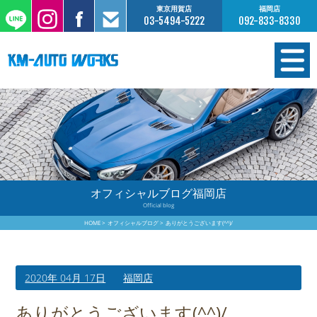
東京用賀店
福岡店
03-5494-5222
092-833-8330
在庫情報
オーダー販売
工場サービス
オフィシャルブログ福岡店
Official blog
保証について
HOME
オフィシャルブログ
ありがとうございます(^^)/
お支払いについて
2020年 04月 17日
福岡店
買取査定のご案内
ありがとうございます(^^)/