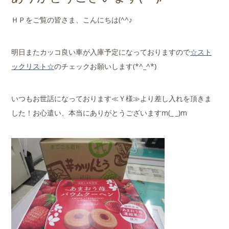
店舗案内
ＨＰをご覧の皆さま、こんにちは(^^♪
会社概要
明日またカッコ良い車が入庫予定になっておりますので
☆スト
ックリスト☆
のチェックお願いします(*^_^*)
いつもお世話になっております≪Ｙ様≫より差し入れを頂きま
した！お心遣い、本当にありがとうございますm(_ _)m