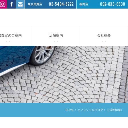
03-5494-5222
092-833-8330
東京用賀店
福岡店
取査定のご案内
店舗案内
会社概要
HOME
オフィシャルブログ
ご成約情報♪