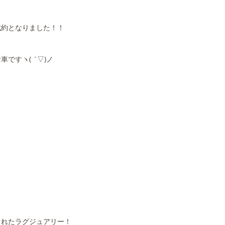
成約となりました！！
ですヽ( ´▽)ノ
されたラグジュアリー！