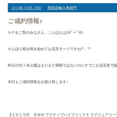
2016年 03月 28日
用賀店輸入車部門
ご成約情報♪
ＨＰをご覧のみなさん、こんばんは(＠ﾟーﾟ＠)
ちらほら桜が咲き始めてお花見モードですね*･゜*
昨日の代々木公園はまだまだ満開ではないのにすでにお花見客で
本日もご成約情報をお届け致します♪
【２０１５年 ＢＭＷ アクティブハイブリッド５ ラグジュアリー