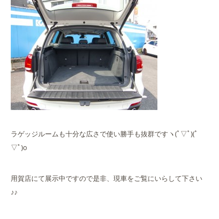
ラゲッジルームも十分な広さで使い勝手も抜群ですヽ(ﾟ▽ﾟ)(ﾟ
▽ﾟ)o
用賀店にて展示中ですので是非、現車をご覧にいらして下さい
♪♪