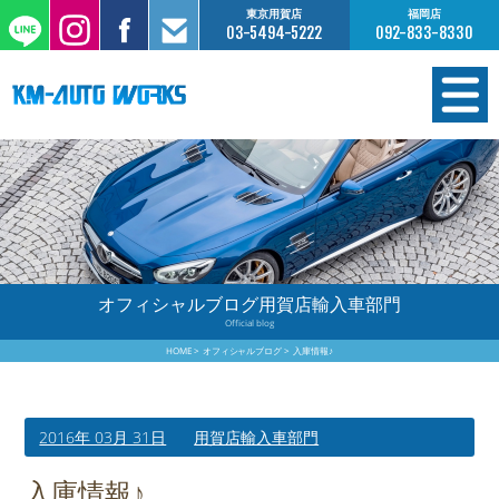
東京用賀店
福岡店
03-5494-5222
092-833-8330
在庫情報
オーダー販売
工場サービス
オフィシャルブログ用賀店輸入車部門
Official blog
保証について
HOME
オフィシャルブログ
入庫情報♪
お支払いについて
2016年 03月 31日
用賀店輸入車部門
買取査定のご案内
入庫情報♪