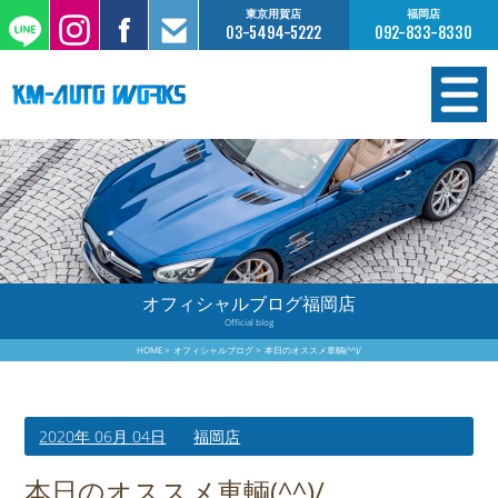
東京用賀店
福岡店
03-5494-5222
092-833-8330
在庫情報
オーダー販売
工場サービス
オフィシャルブログ福岡店
Official blog
保証について
HOME
オフィシャルブログ
本日のオススメ車輌(^^)/
お支払いについて
2020年 06月 04日
福岡店
買取査定のご案内
本日のオススメ車輌(^^)/