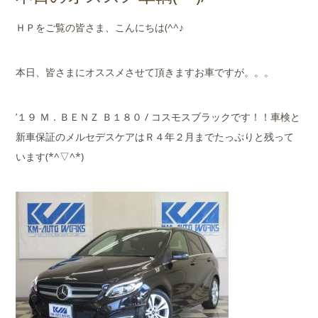
店舗案内
ＨＰをご覧の皆さま、こんにちは(^^♪
会社概要
本日、皆さまにオススメさせて頂きますお車ですが。。。
’１９ Ｍ．ＢＥＮＺ Ｂ１８０ / コスモスブラックです！！車検と
新車保証のメルセデスケアはＲ４年２月までたっぷりと残って
います(*^▽^*)