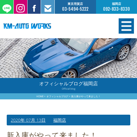
東京用賀店
福岡店
03-5494-5222
092-833-8330
在庫情報
オーダー販売
工場サービス
オフィシャルブログ福岡店
Official blog
保証について
HOME
オフィシャルブログ
新入庫がやって来ました！
お支払いについて
2020年 07月 13日
福岡店
買取査定のご案内
新入庫がやって来ました！