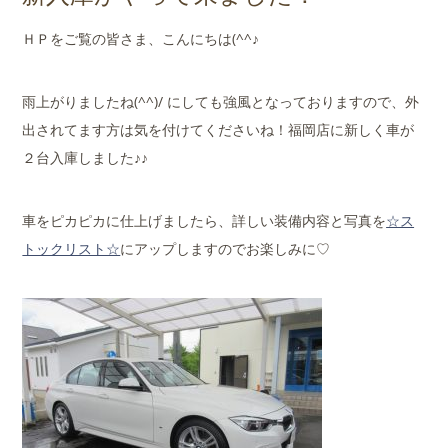
店舗案内
ＨＰをご覧の皆さま、こんにちは(^^♪
会社概要
雨上がりましたね(^^)/ にしても強風となっておりますので、外
出されてます方は気を付けてくださいね！福岡店に新しく車が
２台入庫しました♪♪
車をピカピカに仕上げましたら、詳しい装備内容と写真を
☆ス
トックリスト☆
にアップしますのでお楽しみに♡