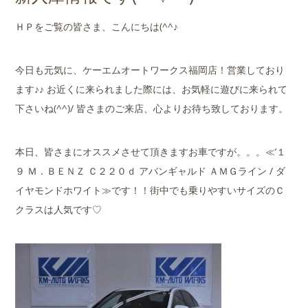
店舗案内
ＨＰをご覧の皆さま、こんにちは(^^♪
会社概要
今日も元気に、ケーエムオートワークス福岡店！営業しており
ます♪♪ お近くに来られました際には、お気軽に遊びに来られて
下さいね(^^)/ 皆さまのご来店、心よりお待ち致しております。
本日、皆さまにオススメさせて頂きますお車ですが。。。≪’１
９ Ｍ．ＢＥＮＺ Ｃ２２０ｄ アバンギャルド ＡＭＧライン / ダ
イヤモンドホワイト≫です！！街中でも乗りやすいサイズのＣ
クラスは人気です♡