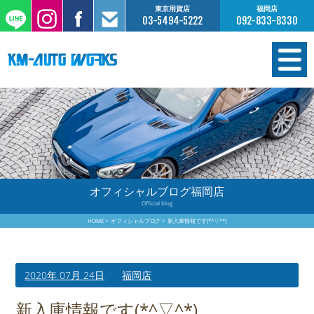
東京用賀店
福岡店
03-5494-5222
092-833-8330
在庫情報
オーダー販売
工場サービス
オフィシャルブログ福岡店
Official blog
保証について
HOME
オフィシャルブログ
新入庫情報です(*^▽^*)
お支払いについて
2020年 07月 24日
福岡店
買取査定のご案内
新入庫情報です(*^▽^*)