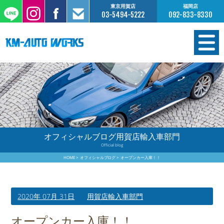
東京用賀店
福岡店
03-5494-5222
092-833-8330
在庫情報
オーダー販売
工場サービス
オフィシャルブログ用賀店輸入車部門
Official blog
保証について
HOME
オフィシャルブログ
オープンカー入庫！！
お支払いについて
2020年 07月 31日
用賀店輸入車部門
買取査定のご案内
オープンカー入庫！！