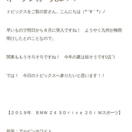
店舗案内
トピックスをご覧の皆さん、こんにちは（*´∀｀*）ﾉ
会社概要
早いもので明日から８月に突入ですね！ ようやく九州が梅雨
明けしたとのことなので、
関東ももうそろそろですね！ 今年の夏は短そうです(/Д`)
では！ 今日のトピックスへ参りたいと思います！！
【２０１９年 ＢＭＷ Ｚ４ ＳＤｒｉｖｅ ２０ｉ Ｍスポーツ】
外装：アルピンホワイト