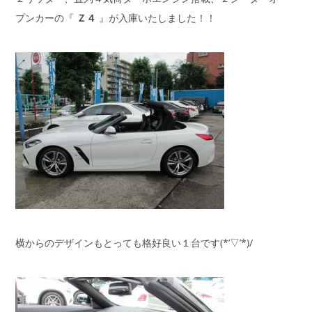
プンカーの『
Ｚ４
』が入庫いたしました！！
横からのデザインもとっても格好良い１台です(*’▽’*)/