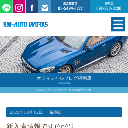
東京用賀店
福岡店
03-5494-5222
092-833-8330
在庫情報
オーダー販売
工場サービス
オフィシャルブログ福岡店
Official blog
保証について
HOME
オフィシャルブログ
新入庫情報です(^o^)丿
お支払いについて
2020年 08月 02日
福岡店
買取査定のご案内
新入庫情報です(^o^)丿