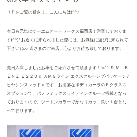
店舗案内
ＨＰをご覧の皆さま、こんにちは(^^♪
会社概要
本日も元気にケーエムオートワークス福岡店！営業しておりま
す(^^)/ お近くに来られました際には、お気軽に遊びに来られて
下さいね♪♪ 皆さまのご来店、心よりお待ち致しております。
先日入庫しましたお車をご紹介させて頂きます！≪’１９ Ｍ．Ｂ
ＥＮＺ Ｅ２２０ｄ ＡＭＧライン エクスクルーシブパッケージ /
ヒヤシンスレッド≫です！お洒落なボディカーラのＥクラス♡
オプションで、パノラミックスライディングルーフ搭載となっ
ておりますので、ツートンカラーでかなりカッコ良い１台とな
っております。