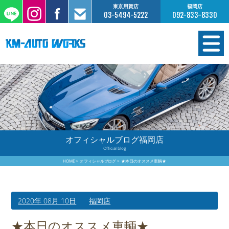
東京用賀店
福岡店
03-5494-5222
092-833-8330
在庫情報
オーダー販売
工場サービス
オフィシャルブログ福岡店
Official blog
保証について
HOME
オフィシャルブログ
★本日のオススメ車輌★
お支払いについて
2020年 08月 10日
福岡店
買取査定のご案内
★本日のオススメ車輌★