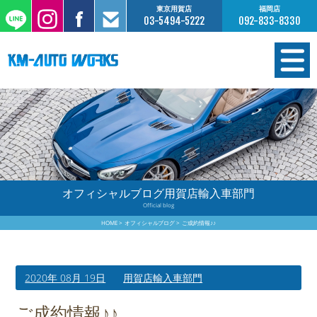
東京用賀店
福岡店
03-5494-5222
092-833-8330
在庫情報
オーダー販売
工場サービス
オフィシャルブログ用賀店輸入車部門
Official blog
保証について
HOME
オフィシャルブログ
ご成約情報♪♪
お支払いについて
2020年 08月 19日
用賀店輸入車部門
買取査定のご案内
ご成約情報♪♪