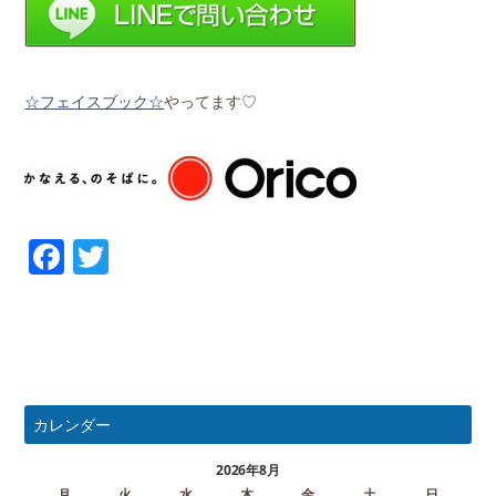
☆フェイスブック☆
やってます♡
Facebook
Twitter
カレンダー
2026年8月
月
火
水
木
金
土
日