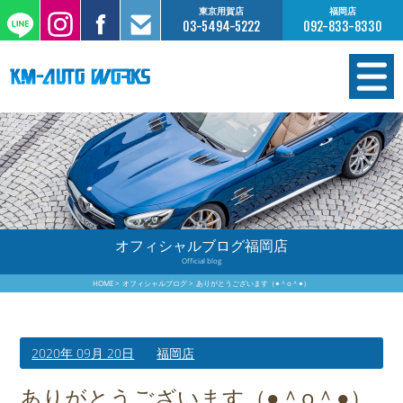
東京用賀店
福岡店
03-5494-5222
092-833-8330
在庫情報
オーダー販売
工場サービス
オフィシャルブログ福岡店
Official blog
保証について
HOME
オフィシャルブログ
ありがとうございます（●＾o＾●）
お支払いについて
2020年 09月 20日
福岡店
買取査定のご案内
ありがとうございます（●＾o＾●）