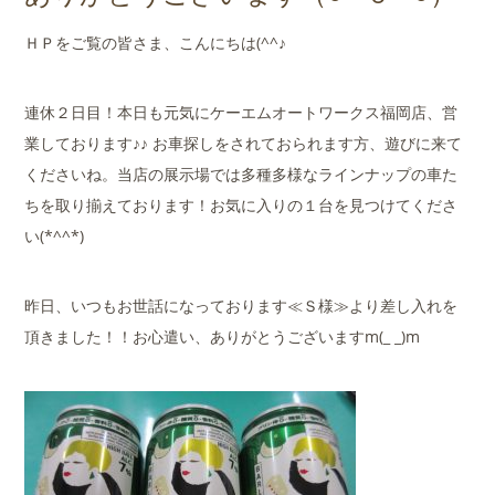
店舗案内
ＨＰをご覧の皆さま、こんにちは(^^♪
会社概要
連休２日目！本日も元気にケーエムオートワークス福岡店、営
業しております♪♪ お車探しをされておられます方、遊びに来て
くださいね。当店の展示場では多種多様なラインナップの車た
ちを取り揃えております！お気に入りの１台を見つけてくださ
い(*^^*)
昨日、いつもお世話になっております≪Ｓ様≫より差し入れを
頂きました！！お心遣い、ありがとうございますm(_ _)m