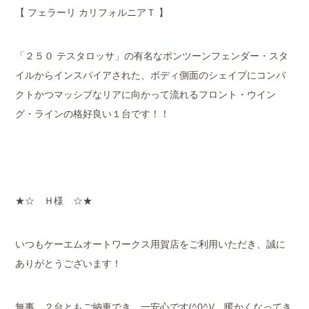
【 フェラーリ カリフォルニアＴ 】
「２５０ テスタロッサ」の有名なポンツーンフェンダー・スタ
イルからインスパイアされた、ボディ側面のシェイプにコンパ
クトかつマッシブなリアに向かって流れるフロント・ウイン
グ・ラインの格好良い１台です！！
★☆ Ｈ様 ☆★
いつもケーエムオートワークス用賀店をご利用いただき、誠に
ありがとうございます！
無事、２台ともご納車でき、一安心です(^0^)/ 暖かくなってき