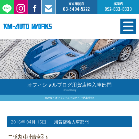
東京用賀店
福岡店
03-5494-5222
092-833-8330
在庫情報
オーダー販売
工場サービス
オフィシャルブログ用賀店輸入車部門
Official blog
保証について
HOME
オフィシャルブログ
ご納車情報♪
お支払いについて
2016年 04月 15日
用賀店輸入車部門
買取査定のご案内
ご納車情報♪