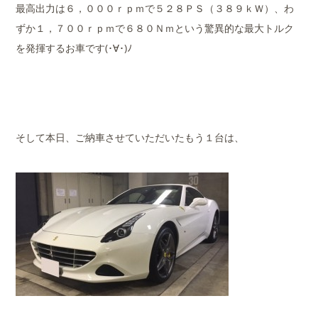
最高出力は６，０００ｒｐｍで５２８ＰＳ（３８９ｋＷ）、わ
ずか１，７００ｒｐｍで６８０Ｎｍという驚異的な最大トルク
を発揮するお車です(･∀･)ﾉ
そして本日、ご納車させていただいたもう１台は、