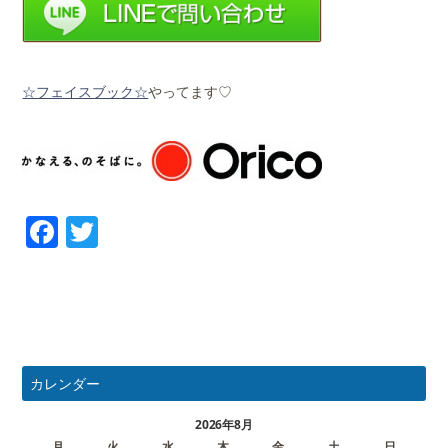
☆フェイスブック☆
やってます♡
Facebook
Twitter
カレンダー
2026年8月
月
火
水
木
金
土
日