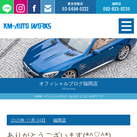
東京用賀店
福岡店
03-5494-5222
092-833-8330
在庫情報
オーダー販売
工場サービス
オフィシャルブログ福岡店
Official blog
保証について
HOME
オフィシャルブログ
ありがとうございます(*^▽^*)
お支払いについて
2020年 11月 04日
福岡店
買取査定のご案内
ありがとうございます(*^▽^*)