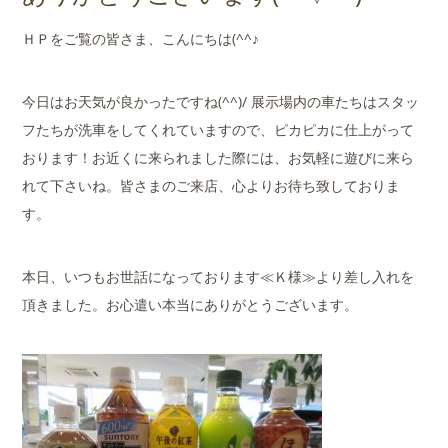
店舗案内
ＨＰをご覧の皆さま、こんにちは(^^♪
会社概要
今日はお天気が良かったですね(^^)/ 展示場内の車たちはスタッ
フたちが洗車をしてくれていますので、ピカピカに仕上がって
おります！お近くに来られました際には、お気軽に遊びに来ら
れて下さいね。皆さまのご来店、心よりお待ち致しておりま
す。
本日、いつもお世話になっております≪Ｋ様≫より差し入れを
頂きました。お心遣い本当にありがとうございます。