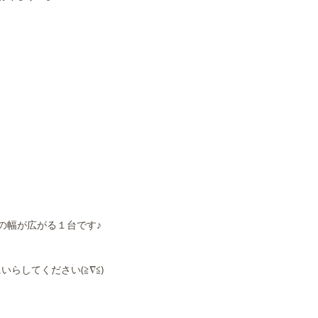
の幅が広がる１台です♪
らしてください(≧∇≦)