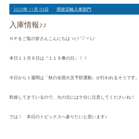
2020年 11月 09日
用賀店輸入車部門
入庫情報♪♪
ＨＰをご覧の皆さんこんにちはヽ(〃’▽’〃)ノ
本日１１月９日は『１１９番の日』！！
今日から１週間は「秋の全国火災予防運動」が行われるそうです
乾燥してきているので、火の元には十分に注意してくださいね！
では！ 本日のトピックスへ参りたいと思います♪