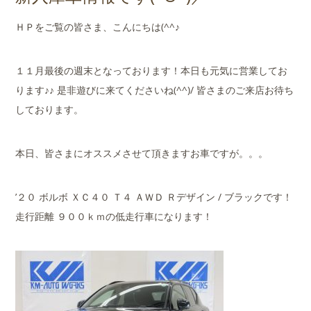
店舗案内
ＨＰをご覧の皆さま、こんにちは(^^♪
会社概要
１１月最後の週末となっております！本日も元気に営業してお
ります♪♪ 是非遊びに来てくださいね(^^)/ 皆さまのご来店お待ち
しております。
本日、皆さまにオススメさせて頂きますお車ですが。。。
’２０ ボルボ ＸＣ４０ Ｔ４ ＡＷＤ Ｒデザイン / ブラックです！
走行距離 ９００ｋｍの低走行車になります！