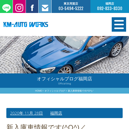
東京用賀店
福岡店
03-5494-5222
092-833-8330
在庫情報
オーダー販売
工場サービス
オフィシャルブログ福岡店
Official blog
保証について
HOME
オフィシャルブログ
新入庫車情報です(^O^)／
お支払いについて
2020年 11月 28日
福岡店
買取査定のご案内
新入庫車情報です(^O^)／