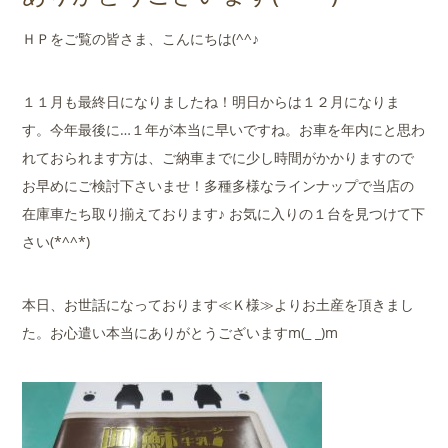
店舗案内
ＨＰをご覧の皆さま、こんにちは(^^♪
会社概要
１１月も最終日になりましたね！明日からは１２月になりま
す。今年最後に…１年が本当に早いですね。お車を年内にと思わ
れておられます方は、ご納車までに少し時間がかかりますので
お早めにご検討下さいませ！多種多様なラインナップで当店の
在庫車たち取り揃えております♪ お気に入りの１台を見つけて下
さい(*^^*)
本日、お世話になっております≪Ｋ様≫よりお土産を頂きまし
た。お心遣い本当にありがとうございますm(_ _)m