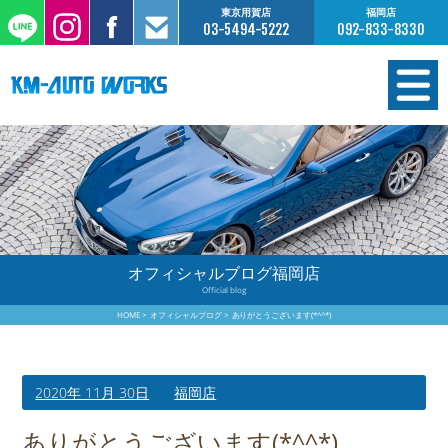
東京用賀店
福岡店
03-5494-5222
092-833-8330
在庫情報
オーダー販売
工場サービス
オフィシャルブログ福岡店
Official blog
保証について
HOME
オフィシャルブログ
ありがとうございます(*^^*)
お支払いについて
2020年 11月 30日
福岡店
買取査定のご案内
ありがとうございます(*^^*)