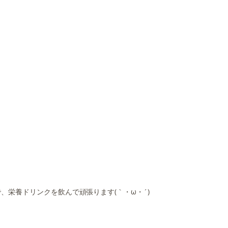
栄養ドリンクを飲んで頑張ります(｀・ω・´)ゞ