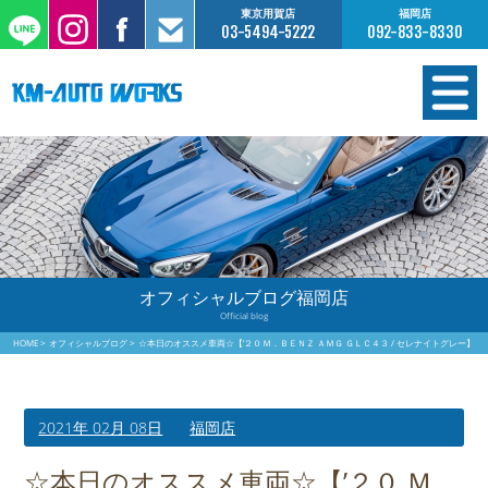
東京用賀店
福岡店
03-5494-5222
092-833-8330
在庫情報
オーダー販売
工場サービス
オフィシャルブログ福岡店
Official blog
保証について
HOME
オフィシャルブログ
☆本日のオススメ車両☆【’２０ Ｍ．ＢＥＮＺ ＡＭＧ ＧＬＣ４３ / セレナイトグレー】
お支払いについて
2021年 02月 08日
福岡店
買取査定のご案内
☆本日のオススメ車両☆【’２０ Ｍ．